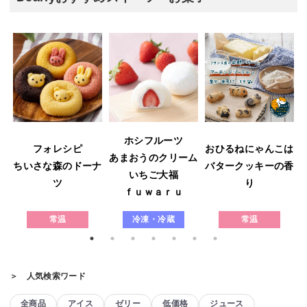
ホシフルーツ
フォレシピ
おひるねにゃんこは
あまおうのクリーム
ウ
ちいさな森のドーナ
バタークッキーの香
いちご大福
ツ
り
ｆｕｗａｒｕ
常温
冷凍・冷蔵
常温
＞ 人気検索ワード
全商品
アイス
ゼリー
低価格
ジュース