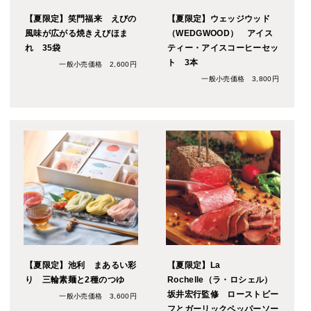
【夏限定】笑門福来 えびの
【夏限定】ウェッジウッド
風味が広がる焼きえびほま
（WEDGWOOD） アイス
れ 35袋
ティー・アイスコーヒーセッ
ト 3本
一般小売価格 2,600円
一般小売価格 3,800円
【夏限定】池利 まあるい彩
【夏限定】La
り 三輪素麺と2種のつゆ
Rochelle（ラ・ロシェル）
坂井宏行監修 ローストビー
一般小売価格 3,600円
フとガーリックペッパーソー