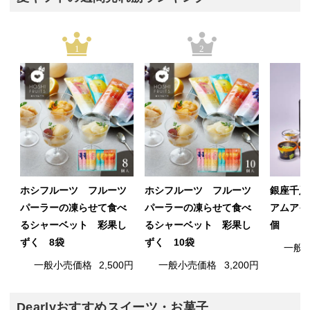
1
2
ホシフルーツ フルーツ
ホシフルーツ フルーツ
銀座千疋
パーラーの凍らせて食べ
パーラーの凍らせて食べ
アムアイ
るシャーベット 彩果し
るシャーベット 彩果し
個
ずく 8袋
ずく 10袋
一般
一般小売価格
2,500円
一般小売価格
3,200円
Dearlyおすすめスイーツ・お菓子