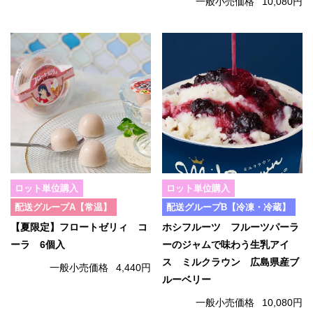
一般小売価格
10,080円
ロット単位購入
ロット単位購入
配送グループA【常温】
配送グループB【冷凍・冷蔵】
【夏限定】フロートゼリィ コ
ホシフルーツ フルーツパーラ
ーラ 6個入
ーのジャムで味わう生乳アイ
ス ミルクラウン 広島県産ブ
一般小売価格
4,440円
ルーベリー
一般小売価格
10,080円