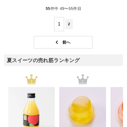
55
件中 49〜55件目
1
2
夏スイーツの売れ筋ランキング
1
2