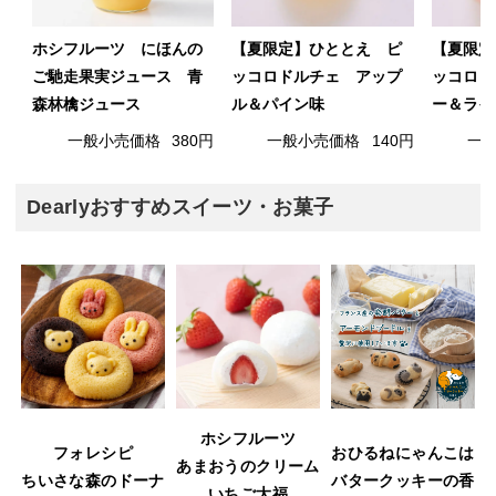
ホシフルーツ にほんの
【夏限定】ひととえ ピ
【夏限定
ご馳走果実ジュース 青
ッコロドルチェ アップ
ッコロド
森林檎ジュース
ル＆パイン味
ー＆ライ
一般小売価格
380円
一般小売価格
140円
一
Dearlyおすすめスイーツ・お菓子
ホシフルーツ
フォレシピ
おひるねにゃんこは
あまおうのクリーム
ウ
ちいさな森のドーナ
バタークッキーの香
いちご大福