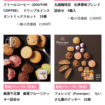
ドトールコーヒー（DOUTOR
丸福珈琲店 伝承香味ブレンド
COFFEE） ドリップ＆インス
詰合せ 4箱入
タントミックスセット 15個
一般小売価格
2,000円
一般小売価格
2,000円
配送グループA【常温】
配送グループA【常温】
銀座千疋屋 銀座フルーツクッ
フォレシピ（Forecipe） ちい
キー詰合せ
さな森のクッキー 22枚