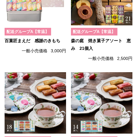
配送グループA【常温】
配送グループA【常温】
百菓匠まえだ 感謝のきもち
森の庭 焼き菓子アソート 恵
み 21個入
一般小売価格
3,000円
一般小売価格
2,500円