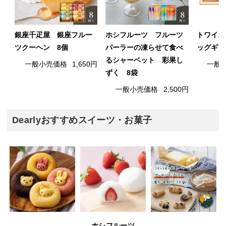
銀座千疋屋 銀座フルー
ホシフルーツ フルーツ
トワイニ
ツクーヘン 8個
パーラーの凍らせて食べ
ッグギフ
るシャーベット 彩果し
一般小売価格
1,650円
一般
ずく 8袋
一般小売価格
2,500円
Dearlyおすすめスイーツ・お菓子
ホシフルーツ