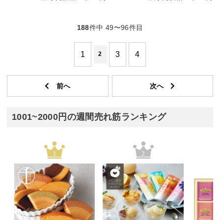
188
件中 49〜96件目
1
3
4
2
1001~2000円の週間売れ筋ランキング
1
2