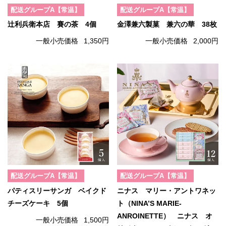
配送グループA【常温】
配送グループA【常温】
辻利兵衛本店 賽の茶 4個
金澤兼六製菓 兼六の華 38枚
一般小売価格
1,350円
一般小売価格
2,000円
配送グループA【常温】
配送グループA【常温】
パティスリーサンガ ベイクド
ニナス マリー・アントワネッ
チーズケーキ 5個
ト（NINA’S MARIE-
ANROINETTE） ニナス オ
一般小売価格
1,500円