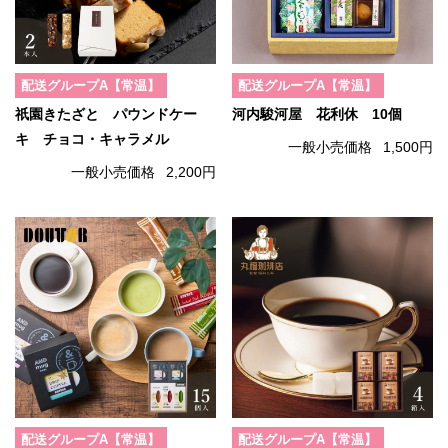
配送グループA【常温】
配送グループA【常温】
祇園きたざと パウンドケー
河内駿河屋 花利休 10個
キ チョコ・キャラメル
一般小売価格
1,500円
一般小売価格
2,200円
配送グループA【常温】
配送グループA【常温】