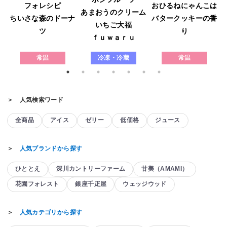
フォレシピ
おひるねにゃんこは
あまおうのクリーム
ウ
ちいさな森のドーナ
バタークッキーの香
いちご大福
ツ
り
ｆｕｗａｒｕ
常温
冷凍・冷蔵
常温
＞ 人気検索ワード
全商品
アイス
ゼリー
低価格
ジュース
＞
人気ブランドから探す
ひととえ
深川カントリーファーム
甘美（AMAMI）
花園フォレスト
銀座千疋屋
ウェッジウッド
＞
人気カテゴリから探す