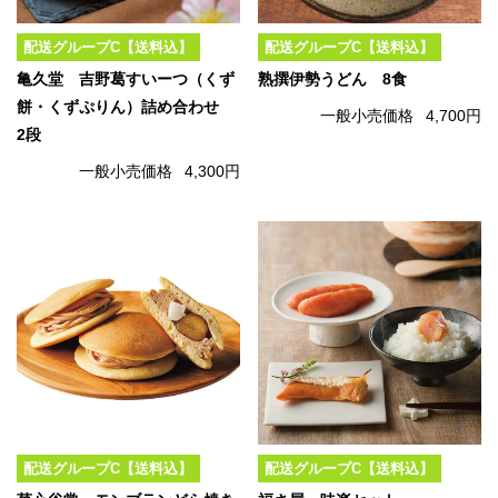
配送グループC【送料込】
配送グループC【送料込】
亀久堂 吉野葛すいーつ（くず
熟撰伊勢うどん 8食
餅・くずぷりん）詰め合わせ
一般小売価格
4,700円
2段
一般小売価格
4,300円
配送グループC【送料込】
配送グループC【送料込】