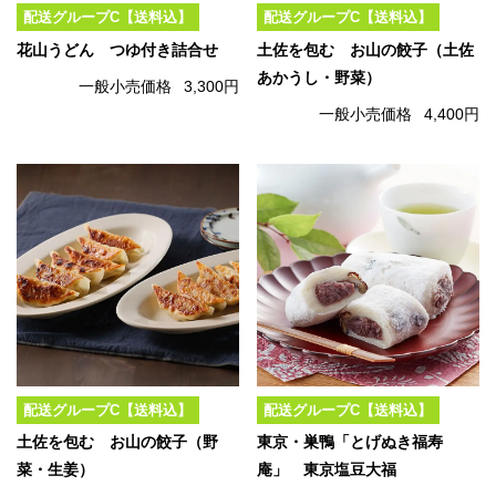
配送グループC【送料込】
配送グループC【送料込】
花山うどん つゆ付き詰合せ
土佐を包む お山の餃子（土佐
あかうし・野菜）
一般小売価格
3,300円
一般小売価格
4,400円
配送グループC【送料込】
配送グループC【送料込】
土佐を包む お山の餃子（野
東京・巣鴨「とげぬき福寿
菜・生姜）
庵」 東京塩豆大福