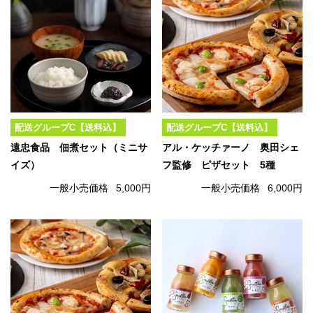
配送グループC【送料込】
配送グループC【送料込】
遠忠食品 佃煮セット（ミニサ
アル・ケッチァーノ 奥田シェ
イズ）
フ監修 ピザセット 5種
一般小売価格
5,000円
一般小売価格
6,000円