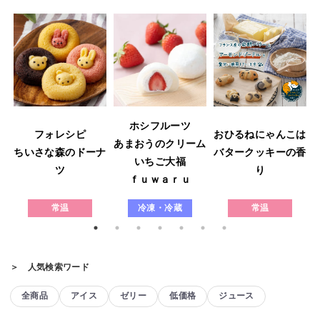
ホシフルーツ
フォレシピ
おひるねにゃんこは
あまおうのクリーム
ウ
ちいさな森のドーナ
バタークッキーの香
いちご大福
ツ
り
ｆｕｗａｒｕ
常温
冷凍・冷蔵
常温
＞ 人気検索ワード
全商品
アイス
ゼリー
低価格
ジュース