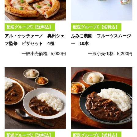
配送グループC【送料込】
配送グループC【送料込】
アル・ケッチァーノ 奥田シェ
ふみこ農園 フルーツスムージ
フ監修 ピザセット 4種
ー 10本
一般小売価格
5,000円
一般小売価格
5,200円
配送グループC【送料込】
配送グループC【送料込】