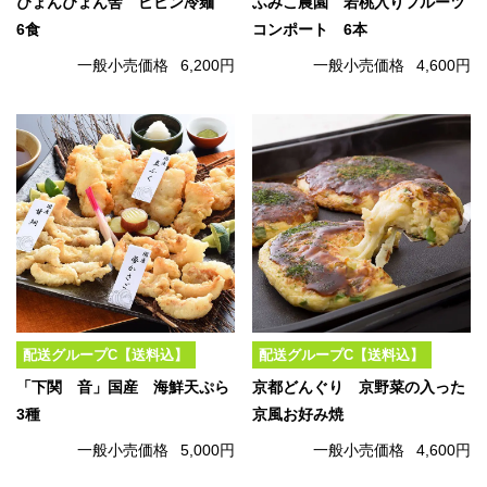
ぴょんぴょん舎 ピビン冷麺
ふみこ農園 若桃入りフルーツ
6食
コンポート 6本
一般小売価格
6,200円
一般小売価格
4,600円
配送グループC【送料込】
配送グループC【送料込】
「下関 音」国産 海鮮天ぷら
京都どんぐり 京野菜の入った
3種
京風お好み焼
一般小売価格
5,000円
一般小売価格
4,600円