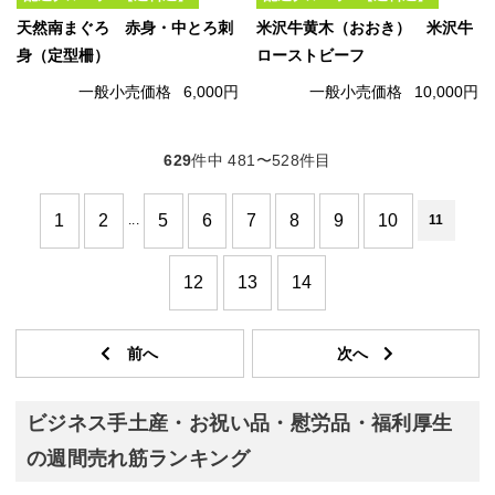
天然南まぐろ 赤身・中とろ刺
米沢牛黄木（おおき） 米沢牛
身（定型柵）
ローストビーフ
一般小売価格
6,000円
一般小売価格
10,000円
629
件中 481〜528件目
1
2
5
6
7
8
9
10
...
11
12
13
14
ビジネス手土産・お祝い品・慰労品・福利厚生
の週間売れ筋ランキング