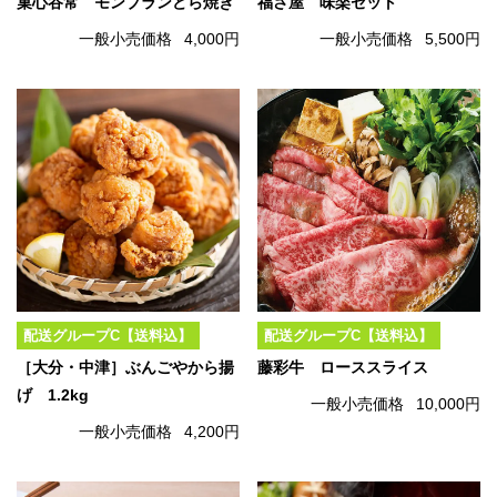
菓心谷常 モンブランどら焼き
福さ屋 味楽セット
一般小売価格
4,000円
一般小売価格
5,500円
配送グループC【送料込】
配送グループC【送料込】
［大分・中津］ぶんごやから揚
藤彩牛 ローススライス
げ 1.2kg
一般小売価格
10,000円
一般小売価格
4,200円