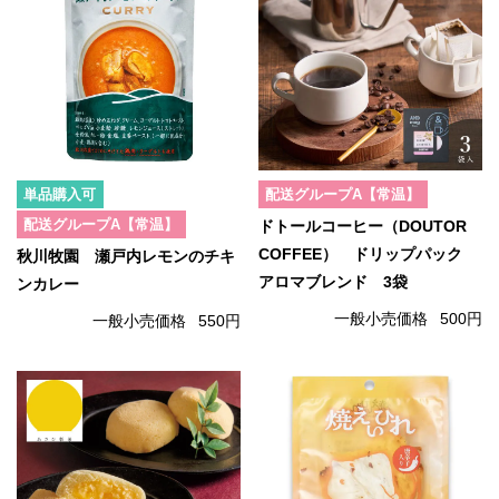
単品購入可
配送グループA【常温】
配送グループA【常温】
ドトールコーヒー（DOUTOR
COFFEE） ドリップパック
秋川牧園 瀬戸内レモンのチキ
アロマブレンド 3袋
ンカレー
一般小売価格
500円
一般小売価格
550円