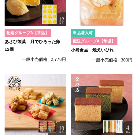
配送グループA【常温】
単品購入可
配送グループA【常温】
あさひ製菓 月でひろった卵
12個
小島食品 焼えいひれ
一般小売価格
2,778円
一般小売価格
300円