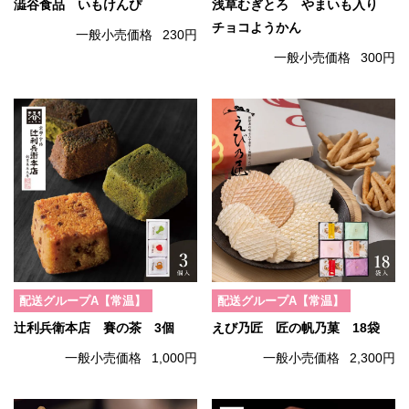
澁谷食品 いもけんぴ
浅草むぎとろ やまいも入り
チョコようかん
一般小売価格
230円
一般小売価格
300円
配送グループA【常温】
配送グループA【常温】
辻利兵衛本店 賽の茶 3個
えび乃匠 匠の帆乃菓 18袋
一般小売価格
1,000円
一般小売価格
2,300円