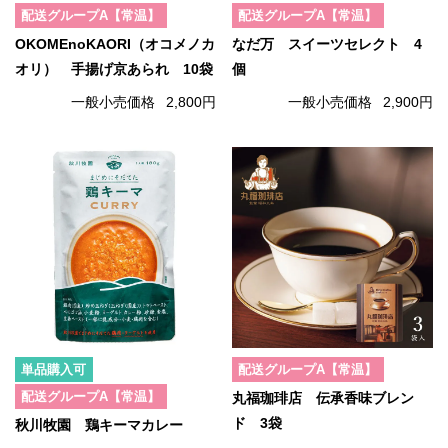
配送グループA【常温】
配送グループA【常温】
OKOMEnoKAORI（オコメノカ
なだ万 スイーツセレクト 4
オリ） 手揚げ京あられ 10袋
個
一般小売価格
2,800円
一般小売価格
2,900円
単品購入可
配送グループA【常温】
配送グループA【常温】
丸福珈琲店 伝承香味ブレン
ド 3袋
秋川牧園 鶏キーマカレー