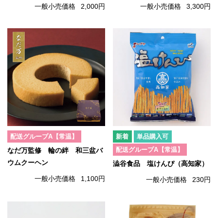
一般小売価格
2,000円
一般小売価格
3,300円
配送グループA【常温】
単品購入可
配送グループA【常温】
なだ万監修 輪の絆 和三盆バ
ウムクーヘン
澁谷食品 塩けんぴ（高知家）
一般小売価格
1,100円
一般小売価格
230円