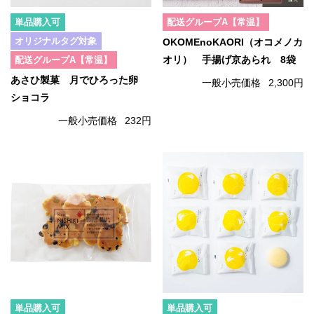
単品購入可
配送グループA【常温】
オリジナルタグ対象
OKOMEnoKAORI（オコメノカ
配送グループA【常温】
オリ） 手揚げ京あられ 8袋
あさひ製菓 月でひろった卵
一般小売価格
2,300円
ショコラ
一般小売価格
232円
単品購入可
単品購入可