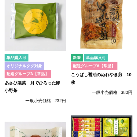
単品購入可
単品購入可
オリジナルタグ対象
配送グループA【常温】
配送グループA【常温】
こうばし醤油のぬれやき煎 10
枚
あさひ製菓 月でひろった卵
小野茶
一般小売価格
380円
一般小売価格
232円