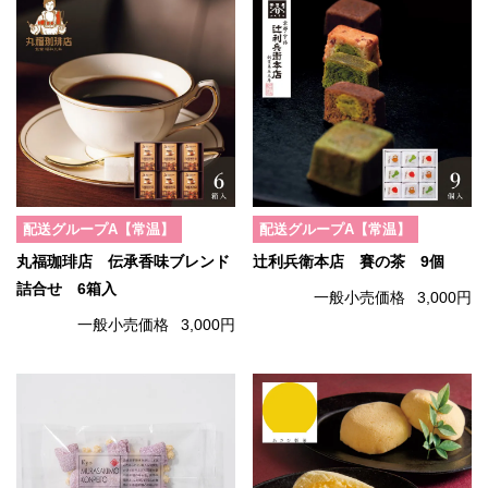
配送グループA【常温】
配送グループA【常温】
丸福珈琲店 伝承香味ブレンド
辻利兵衛本店 賽の茶 9個
詰合せ 6箱入
一般小売価格
3,000円
一般小売価格
3,000円