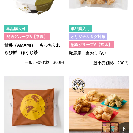
単品購入可
単品購入可
配送グループA【常温】
オリジナルタグ対象
配送グループA【常温】
甘美（AMAMI） もっちりわ
らび餅 ほうじ茶
鞍馬庵 京おしろい
一般小売価格
300円
一般小売価格
230円