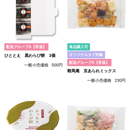
配送グループA【常温】
単品購入可
オリジナルタグ対象
ひととえ 黒わらび餅 3個
配送グループA【常温】
一般小売価格
500円
鞍馬庵 京あられミックス
一般小売価格
230円