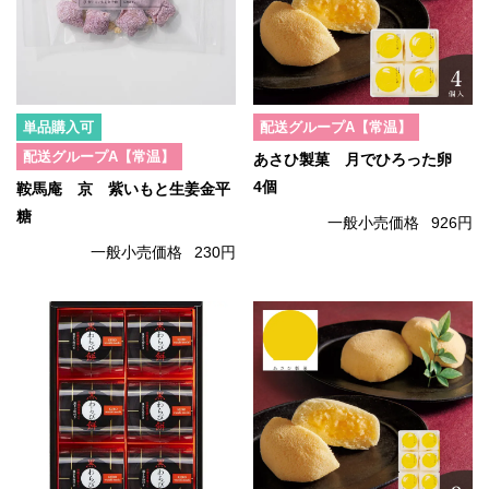
単品購入可
配送グループA【常温】
配送グループA【常温】
あさひ製菓 月でひろった卵
4個
鞍馬庵 京 紫いもと生姜金平
糖
一般小売価格
926円
一般小売価格
230円