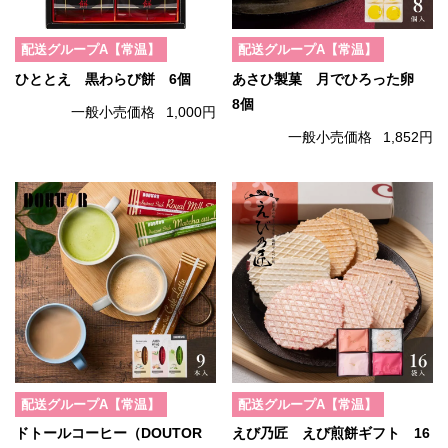
配送グループA【常温】
配送グループA【常温】
ひととえ 黒わらび餅 6個
あさひ製菓 月でひろった卵
8個
一般小売価格
1,000円
一般小売価格
1,852円
配送グループA【常温】
配送グループA【常温】
ドトールコーヒー（DOUTOR
えび乃匠 えび煎餅ギフト 16