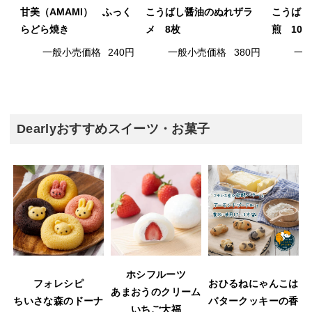
甘美（AMAMI） ふっく
こうばし醤油のぬれザラ
こうばし
らどら焼き
メ 8枚
煎 10枚
一般小売価格
240円
一般小売価格
380円
一
Dearlyおすすめスイーツ・お菓子
ホシフルーツ
フォレシピ
おひるねにゃんこは
あまおうのクリーム
ウ
ちいさな森のドーナ
バタークッキーの香
いちご大福