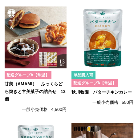
配送グループA【常温】
単品購入可
配送グループA【常温】
甘美（AMAMI） ふっくらど
ら焼きと甘美菓子の詰合せ 13
秋川牧園 バターチキンカレー
個
一般小売価格
550円
一般小売価格
4,500円