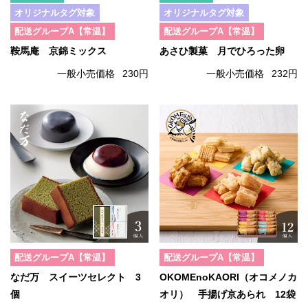
オリジナルタグ対象
オリジナルタグ対象
配送グループA【常温】
配送グループA【常温】
鞍馬庵 京錦ミックス
あさひ製菓 月でひろった卵
一般小売価格
230円
一般小売価格
232円
配送グループA【常温】
配送グループA【常温】
なだ万 スイーツセレクト 3
OKOMEnoKAORI（オコメノカ
個
オリ） 手揚げ京あられ 12袋