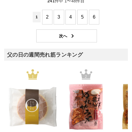
241
件中 1〜48件目
2
3
4
5
6
1
父の日の週間売れ筋ランキング
1
2