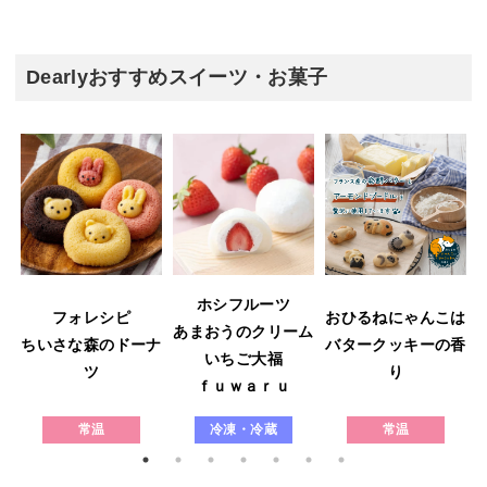
Dearlyおすすめスイーツ・お菓子
ホシフルーツ
フォレシピ
おひるねにゃんこは
あまおうのクリーム
ウ
ちいさな森のドーナ
バタークッキーの香
いちご大福
ツ
り
ｆｕｗａｒｕ
常温
冷凍・冷蔵
常温