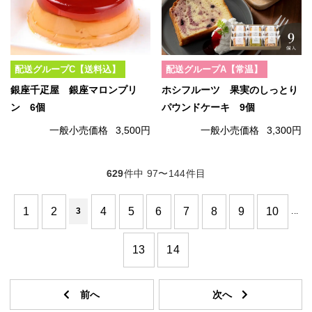
配送グループC【送料込】
配送グループA【常温】
銀座千疋屋 銀座マロンプリ
ホシフルーツ 果実のしっとり
ン 6個
パウンドケーキ 9個
一般小売価格
3,500円
一般小売価格
3,300円
629
件中 97〜144件目
1
2
4
5
6
7
8
9
10
3
...
13
14