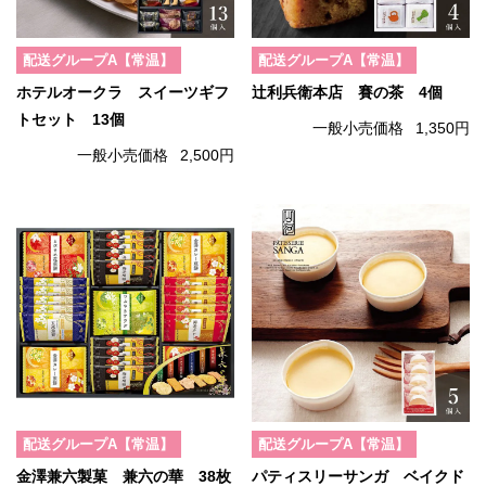
配送グループA【常温】
配送グループA【常温】
ホテルオークラ スイーツギフ
辻利兵衛本店 賽の茶 4個
トセット 13個
一般小売価格
1,350円
一般小売価格
2,500円
配送グループA【常温】
配送グループA【常温】
金澤兼六製菓 兼六の華 38枚
パティスリーサンガ ベイクド