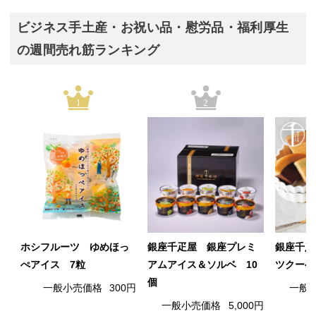
ビジネス手土産・お祝い品・慰労品・福利厚生
の週間売れ筋ランキング
1
2
ホシフルーツ ゆめほっ
銀座千疋屋 銀座プレミ
銀座千疋
ぺアイス 7粒
アムアイス＆ソルベ 10
ツクーヘ
個
一般小売価格
300円
一般
一般小売価格
5,000円