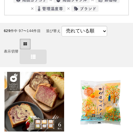
629
件中 97〜144件目
並び替え
表示切替