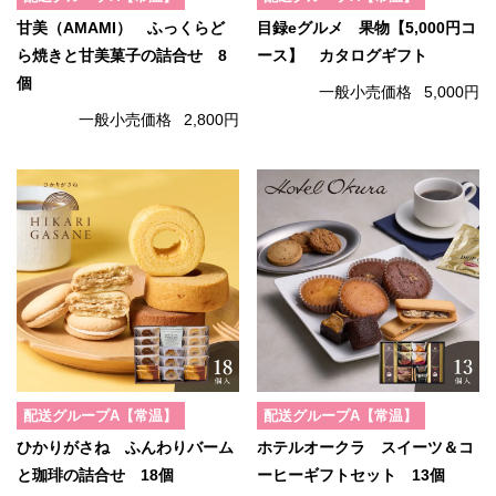
甘美（AMAMI） ふっくらど
目録eグルメ 果物【5,000円コ
ら焼きと甘美菓子の詰合せ 8
ース】 カタログギフト
個
一般小売価格
5,000円
一般小売価格
2,800円
配送グループA【常温】
配送グループA【常温】
ひかりがさね ふんわりバーム
ホテルオークラ スイーツ＆コ
と珈琲の詰合せ 18個
ーヒーギフトセット 13個