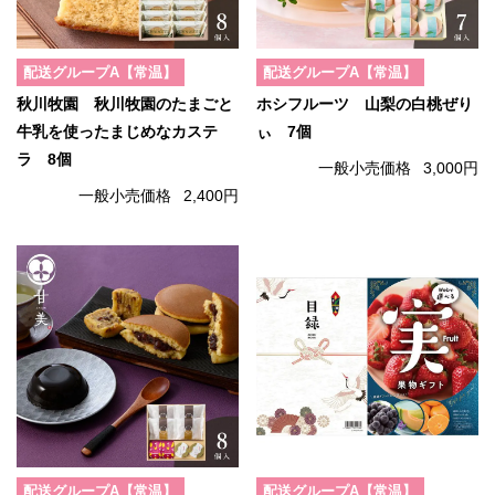
配送グループA【常温】
配送グループA【常温】
秋川牧園 秋川牧園のたまごと
ホシフルーツ 山梨の白桃ぜり
牛乳を使ったまじめなカステ
ぃ 7個
ラ 8個
一般小売価格
3,000円
一般小売価格
2,400円
配送グループA【常温】
配送グループA【常温】