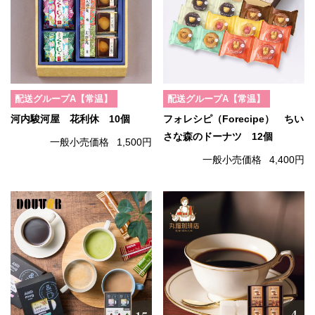
配送グループA【常温】
配送グループA【常温】
河内駿河屋 花利休 10個
フォレシピ（Forecipe） ちい
さな森のドーナツ 12個
一般小売価格
1,500円
一般小売価格
4,400円