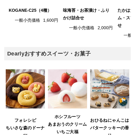
KOGANE-C25（4種）
味海苔・お茶漬け・ふり
たかはた
かけ詰合せ
ム・スプ
一般小売価格
1,600円
せ
一般小売価格
2,000円
一般
Dearlyおすすめスイーツ・お菓子
ホシフルーツ
フォレシピ
おひるねにゃんこは
あまおうのクリーム
ウ
ちいさな森のドーナ
バタークッキーの香
いちご大福