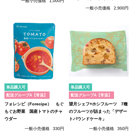
一般小売価格
1,000円
一般小売価格
2,900円
単品購入可
単品購入可
配送グループA【常温】
配送グループA【常温】
フォレシピ（Forecipe） もぐ
望月シェフ×ホシフルーツ 7種
もぐお野菜 国産トマトのチャ
のフルーツが詰まった「デザー
ウダー
トパウンドケーキ」
一般小売価格
330円
一般小売価格
350円