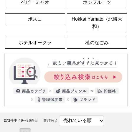
ベビーミャオ
ホシフルーツ
ボスコ
Hokkai Yamato（北海大
和）
ホテルオークラ
穂のなごみ
272
件中 49〜96件目
並び替え