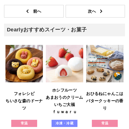
Dearlyおすすめスイーツ・お菓子
ホシフルーツ
フォレシピ
おひるねにゃんこは
あまおうのクリーム
ウ
ちいさな森のドーナ
バタークッキーの香
いちご大福
ツ
り
ｆｕｗａｒｕ
常温
冷凍・冷蔵
常温