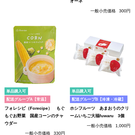
オーネ
一般小売価格
300円
単品購入可
単品購入可
配送グループA【常温】
配送グループB【冷凍・冷蔵】
フォレシピ（Forecipe） もぐ
ホシフルーツ あまおうのクリ
もぐお野菜 国産コーンのチャ
ームいちご大福fuwaru 3個
ウダー
一般小売価格
1,000円
一般小売価格
330円