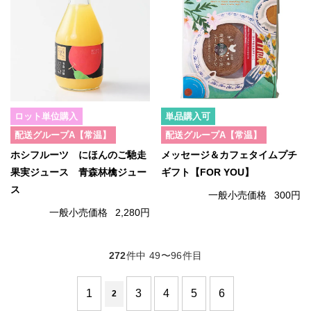
ロット単位購入
単品購入可
配送グループA【常温】
配送グループA【常温】
ホシフルーツ にほんのご馳走
メッセージ＆カフェタイムプチ
果実ジュース 青森林檎ジュー
ギフト【FOR YOU】
ス
一般小売価格
300円
一般小売価格
2,280円
272
件中 49〜96件目
1
3
4
5
6
2