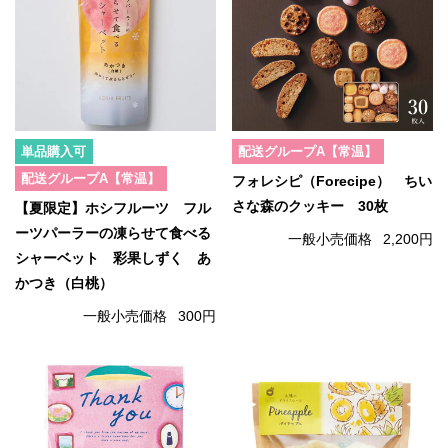
単品購入可
配送グループA【常温】
配送グループA【常温】
フォレシピ（Forecipe） ちい
さな森のクッキー 30枚
【夏限定】ホシフルーツ フル
ーツパーラーの凍らせて食べる
一般小売価格
2,200円
シャーベット 彩果しずく あ
かつき（白桃）
一般小売価格
300円