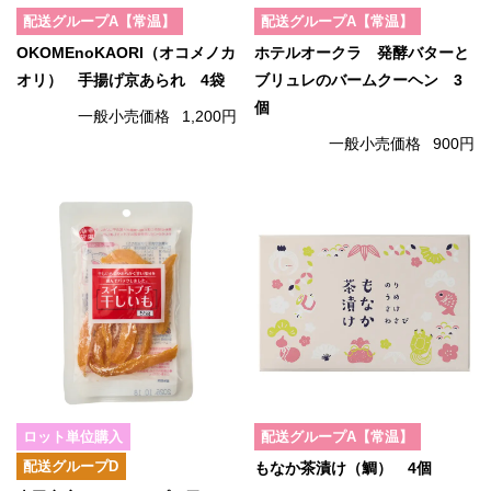
配送グループA【常温】
配送グループA【常温】
OKOMEnoKAORI（オコメノカ
ホテルオークラ 発酵バターと
オリ） 手揚げ京あられ 4袋
ブリュレのバームクーヘン 3
個
一般小売価格
1,200円
一般小売価格
900円
ロット単位購入
配送グループA【常温】
配送グループD
もなか茶漬け（鯛） 4個