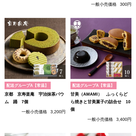
一般小売価格
300円
配送グループA【常温】
配送グループA【常温】
京都 京寿楽庵 宇治抹茶バウ
甘美（AMAMI） ふっくらど
ム 踊 7個
ら焼きと甘美菓子の詰合せ 10
個
一般小売価格
3,200円
一般小売価格
3,400円