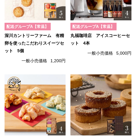
配送グループA【常温】
配送グループA【常温】
深川カントリーファーム 有精
丸福珈琲店 アイスコーヒーセ
卵を使ったこだわりスイーツセ
ット 4本
ット 5個
一般小売価格
5,000円
一般小売価格
1,200円