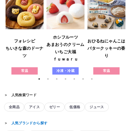
ホシフルーツ
フォレシピ
おひるねにゃんこは
あまおうのクリーム
ウ
ちいさな森のドーナ
バタークッキーの香
いちご大福
ツ
り
ｆｕｗａｒｕ
常温
冷凍・冷蔵
常温
＞ 人気検索ワード
全商品
アイス
ゼリー
低価格
ジュース
＞
人気ブランドから探す