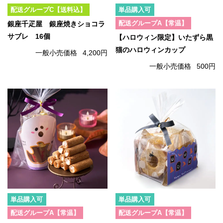
配送グループC【送料込】
単品購入可
配送グループA【常温】
銀座千疋屋 銀座焼きショコラ
サブレ 16個
【ハロウィン限定】いたずら黒
猫のハロウィンカップ
一般小売価格
4,200円
一般小売価格
500円
単品購入可
単品購入可
配送グループA【常温】
配送グループA【常温】