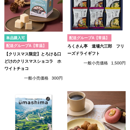
単品購入可
配送グループA【常温】
配送グループA【常温】
ろくさん亭 道場六三郎 フリ
ーズドライギフト
【クリスマス限定】とろける口
どけのクリスマスショコラ ホ
一般小売価格
1,500円
ワイトチョコ
一般小売価格
300円