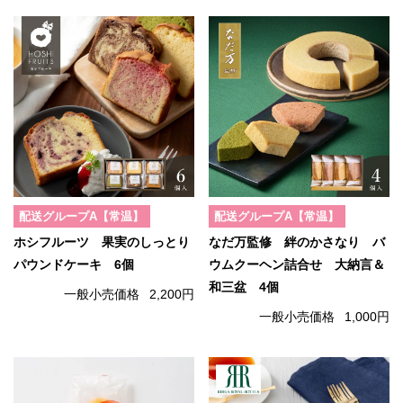
配送グループA【常温】
配送グループA【常温】
ホシフルーツ 果実のしっとり
なだ万監修 絆のかさなり バ
パウンドケーキ 6個
ウムクーヘン詰合せ 大納言＆
和三盆 4個
一般小売価格
2,200円
一般小売価格
1,000円