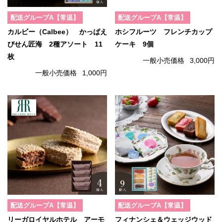
配送グループA【常温】
配送グループA【常温】
カルビー（Calbee） かっぱえ
ホシフルーツ フレンチカップ
びせん匠海 2種アソート 11
ケーキ 9個
枚
一般小売価格
3,000円
一般小売価格
1,000円
配送グループA【常温】
配送グループA【常温】
リーガロイヤルホテル アーモ
フィナンシェ＆ウェッジウッド