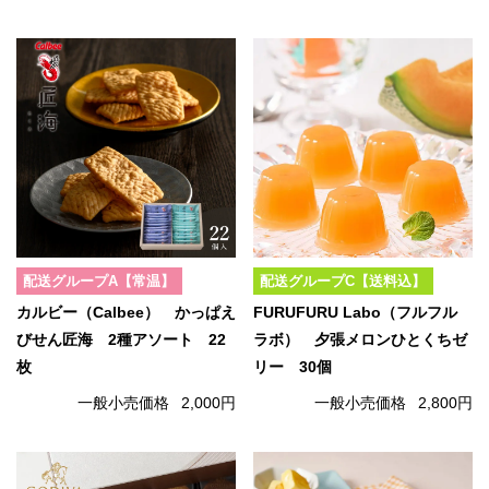
配送グループA【常温】
配送グループC【送料込】
カルビー（Calbee） かっぱえ
FURUFURU Labo（フルフル
びせん匠海 2種アソート 22
ラボ） 夕張メロンひとくちゼ
枚
リー 30個
一般小売価格
2,000円
一般小売価格
2,800円