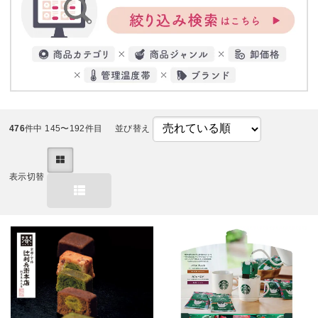
476
件中 145〜192件目
並び替え
表示切替