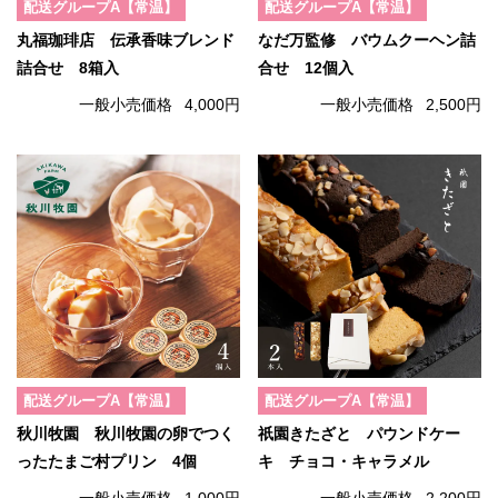
配送グループA【常温】
配送グループA【常温】
丸福珈琲店 伝承香味ブレンド
なだ万監修 バウムクーヘン詰
詰合せ 8箱入
合せ 12個入
一般小売価格
4,000円
一般小売価格
2,500円
配送グループA【常温】
配送グループA【常温】
秋川牧園 秋川牧園の卵でつく
祇園きたざと パウンドケー
ったたまご村プリン 4個
キ チョコ・キャラメル