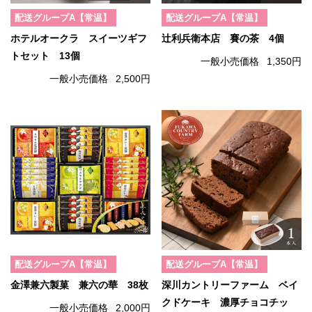
配送グループA【常温】
配送グループA【常温】
ホテルオークラ スイーツギフ
辻利兵衛本店 賽の茶 4個
トセット 13個
一般小売価格
1,350円
一般小売価格
2,500円
配送グループA【常温】
配送グループA【常温】
金澤兼六製菓 兼六の華 38枚
深川カントリーファーム ベイ
クドケーキ 濃厚チョコチッ
一般小売価格
2,000円