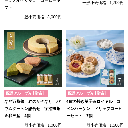
ーソナルドリップ コーヒーギ
一般小売価格
1,700円
フト
一般小売価格
3,000円
配送グループA【常温】
配送グループA【常温】
なだ万監修 絆のかさなり バ
4種の焼き菓子＆ロイヤル コ
ウムクーヘン詰合せ 宇治抹茶
ペンハーゲン ドリップコーヒ
＆和三盆 4個
ーセット 7個
一般小売価格
1,000円
一般小売価格
1,500円