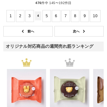
476
件中 145〜192件目
1
2
3
5
6
7
8
9
10
4
オリジナル対応商品の週間売れ筋ランキング
1
2