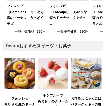
フォレシピ
フォレシピ
フォレシ
（Forecipe） ちいさな
（Forecipe） ちいさな
（Fore
森のドーナツ うさぎイ
森のドーナツ くまチョ
森のドー
チゴ
コ
ラメル
一般小売価格
330円
一般小売価格
330円
一
Dearlyおすすめスイーツ・お菓子
ホシフルーツ
フォレシピ
おひるねにゃんこは
あまおうのクリーム
ウ
ちいさな森のドーナ
バタークッキーの香