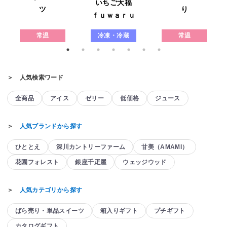
いちご大福
ツ
り
ｆｕｗａｒｕ
常温
冷凍・冷蔵
常温
＞ 人気検索ワード
全商品
アイス
ゼリー
低価格
ジュース
＞
人気ブランドから探す
ひととえ
深川カントリーファーム
甘美（AMAMI）
花園フォレスト
銀座千疋屋
ウェッジウッド
＞
人気カテゴリから探す
ばら売り・単品スイーツ
箱入りギフト
プチギフト
カタログギフト