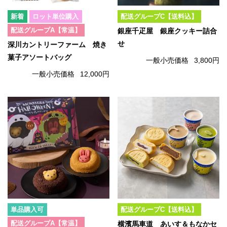
ロット単位購入
配送グループC【送料込】
配送グループA【常温】
銀座千疋屋 銀座クッキー詰合
せ
深川カントリーファーム 焼き
菓子アソートバッグ
一般小売価格
3,800円
一般小売価格
12,000円
単品購入可
配送グループC【送料込】
配送グループA【常温】
横濱馬車道 あいす＆もなかセ