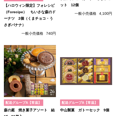
ット 12個
【ハロウィン限定】フォレシピ
（Forecipe） ちいさな森のド
一般小売価格
4,100円
ーナツ 2個（くまチョコ・う
さぎバナナ）
一般小売価格
740円
配送グループA【常温】
配送グループA【常温】
森の庭 焼き菓子アソート 結
中山製菓 ガトーセック 9個