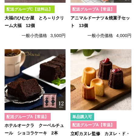
配送グループC【送料込】
配送グループA【常温】
大福のひむか屋 とろ～りクリ
アニマルドーナツ＆焼菓子セッ
ーム大福 12個
ト 13個
一般小売価格
3,500円
一般小売価格
4,000円
配送グループA【常温】
単品購入可
配送グループA【常温】
ホテルオークラ クーベルチュ
ール ショコラケーキ 2本
立町カヌレ監修 カヌレ・ド・