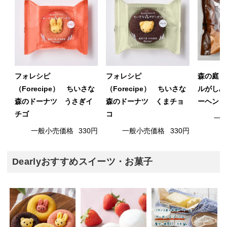
フォレシピ
フォレシピ
森の庭 
（Forecipe） ちいさな
（Forecipe） ちいさな
ルがしみ
森のドーナツ うさぎイ
森のドーナツ くまチョ
ーヘン
チゴ
コ
一
一般小売価格
330円
一般小売価格
330円
Dearlyおすすめスイーツ・お菓子