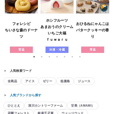
ホシフルーツ
フォレシピ
おひるねにゃんこは
あまおうのクリーム
ウ
ちいさな森のドーナ
バタークッキーの香
いちご大福
ツ
り
ｆｕｗａｒｕ
常温
冷凍・冷蔵
常温
＞ 人気検索ワード
全商品
アイス
ゼリー
低価格
ジュース
＞
人気ブランドから探す
ひととえ
深川カントリーファーム
甘美（AMAMI）
花園フォレスト
銀座千疋屋
ウェッジウッド