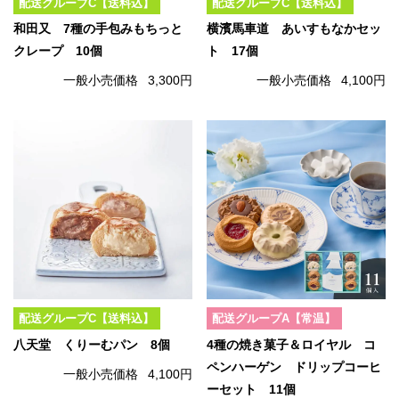
配送グループC【送料込】
配送グループC【送料込】
和田又 7種の手包みもちっと
横濱馬車道 あいすもなかセッ
クレープ 10個
ト 17個
一般小売価格
3,300円
一般小売価格
4,100円
配送グループC【送料込】
配送グループA【常温】
八天堂 くりーむパン 8個
4種の焼き菓子＆ロイヤル コ
ペンハーゲン ドリップコーヒ
一般小売価格
4,100円
ーセット 11個