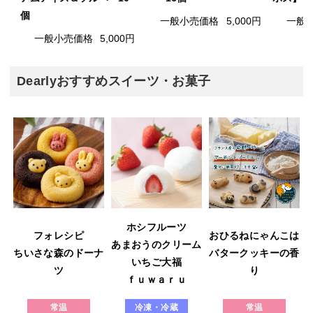
個
一般小売価格
5,000円
一般
一般小売価格
5,000円
Dearlyおすすめスイーツ・お菓子
ホシフルーツ
フォレシピ
おひるねにゃんこは
あまおうのクリーム
ウ
ちいさな森のドーナ
バタークッキーの香
いちご大福
ツ
り
ｆｕｗａｒｕ
常温
冷凍・冷蔵
常温