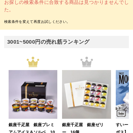
お探しの検索条件に合致する商品は見つかりませんでし
た。
3001~5000円の売れ筋ランキング
1
2
銀座千疋屋 銀座プレミ
銀座千疋屋 銀座ゼリ
すいーと
アムアイス＆ソルベ 10
ー 16個
ボス】 