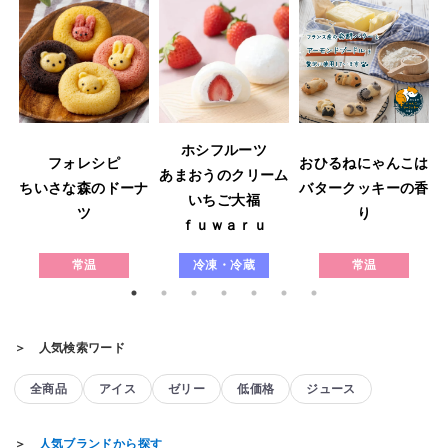
ホシフルーツ
フォレシピ
おひるねにゃんこは
あまおうのクリーム
ウ
ちいさな森のドーナ
バタークッキーの香
いちご大福
ツ
り
ｆｕｗａｒｕ
常温
冷凍・冷蔵
常温
＞ 人気検索ワード
全商品
アイス
ゼリー
低価格
ジュース
＞
人気ブランドから探す