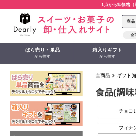
1点から卸価格（
全
ばら売り・単品
箱入りギフト
から探す
から探す
全商品
ギフト(
食品(調
チョコ
フィナ