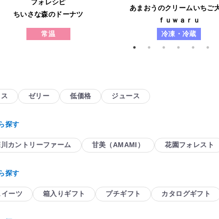
フォレシピ
あまおうのクリームいちご
ちいさな森のドーナツ
ｆｕｗａｒｕ
常温
冷凍・冷蔵
イス
ゼリー
低価格
ジュース
ら探す
深川カントリーファーム
甘美（AMAMI）
花園フォレスト
ら探す
スイーツ
箱入りギフト
プチギフト
カタログギフト