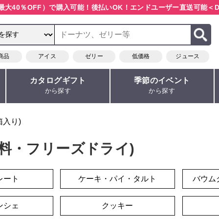
最大40％OFF）で購入可能！
後払いOK！エンドユーザー直送可能
＜D
商品
アイス
ゼリー
低価格
ジュース
カタログギフト
季節のイベント
から探す
から探す
箱入り)
味料・フリーズドライ)
レート
ケーキ・パイ・タルト
バウム
ンシェ
クッキー