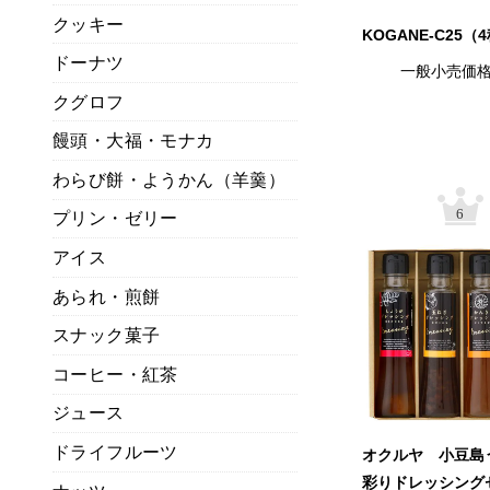
クッキー
KOGANE-C25（
ドーナツ
一般小売価
クグロフ
饅頭・大福・モナカ
わらび餅・ようかん（羊羹）
6
プリン・ゼリー
アイス
あられ・煎餅
スナック菓子
コーヒー・紅茶
ジュース
ドライフルーツ
オクルヤ 小豆
彩りドレッシング