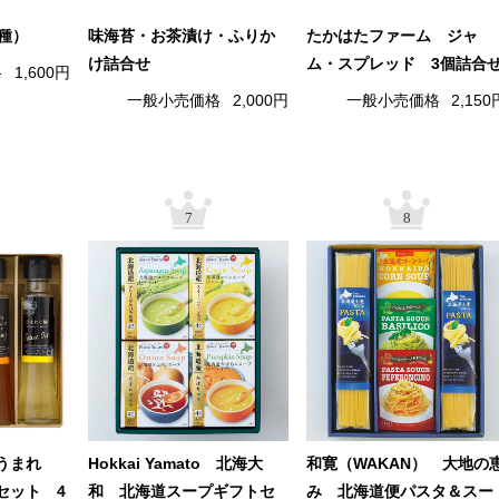
4種）
味海苔・お茶漬け・ふりか
たかはたファーム ジャ
け詰合せ
ム・スプレッド 3個詰合
格
1,600円
一般小売価格
2,000円
一般小売価格
2,150
7
8
島うまれ
Hokkai Yamato 北海大
和寛（WAKAN） 大地の
セット 4
和 北海道スープギフトセ
み 北海道便パスタ＆スー