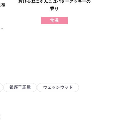
おひるねにゃんこはバタークッキーの
大福
発酵バタ
香り
バタ
常温
冷凍
銀座千疋屋
ウェッジウッド