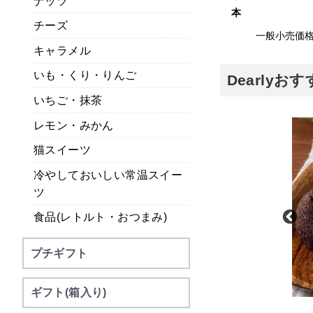
ナッツ
本
チーズ
一般小売価
キャラメル
いも・くり・りんご
Dearly
いちご・抹茶
レモン・みかん
猫スイーツ
冷やしておいしい常温スイー
ツ
食品(レトルト・おつまみ)
プチギフト
ギフト(箱入り)
甘美