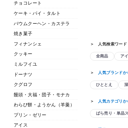
ホシフルーツ
チョコレート
きと甘美菓子の詰合せ
果実のしっとりパウンドケーキ
品有り）
ケーキ・パイ・タルト
常温
常温
バウムクーヘン・カステラ
焼き菓子
フィナンシェ
＞ 人気検索ワード
クッキー
全商品
ア
ミルフイユ
＞
人気ブランドか
ドーナツ
クグロフ
ひととえ
饅頭・大福・団子・モナカ
＞
人気カテゴリか
わらび餅・ようかん（羊羹）
ばら売り・単品
プリン・ゼリー
アイス