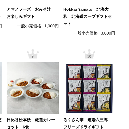
アマノフーズ おみそ汁
Hokkai Yamato 北海大
せ
お楽しみギフト
和 北海道スープギフトセ
ット
円
一般小売価格
1,000円
一般小売価格
3,000円
9
10
恵
日比谷松本楼 厳選カレー
ろくさん亭 道場六三郎
セット 6食
フリーズドライギフト