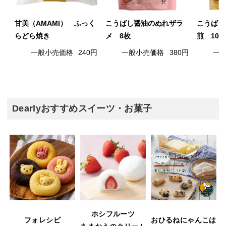
甘美（AMAMI） ふっく
こうばし醤油のぬれザラ
こうばし
らどら焼き
メ 8枚
煎 10枚
一般小売価格
240円
一般小売価格
380円
一
Dearlyおすすめスイーツ・お菓子
ホシフルーツ
フォレシピ
おひるねにゃんこは