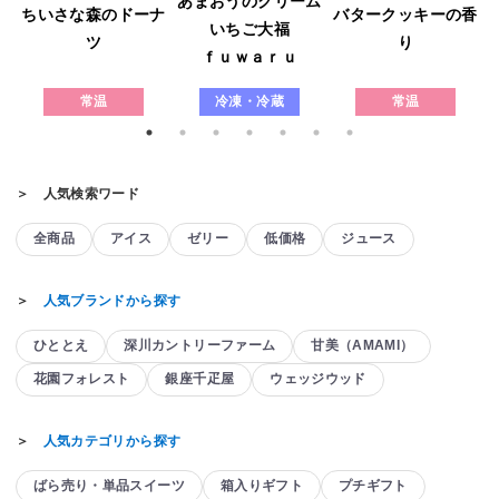
あまおうのクリーム
ウ
ちいさな森のドーナ
バタークッキーの香
いちご大福
ツ
り
ｆｕｗａｒｕ
常温
冷凍・冷蔵
常温
＞ 人気検索ワード
全商品
アイス
ゼリー
低価格
ジュース
＞
人気ブランドから探す
ひととえ
深川カントリーファーム
甘美（AMAMI）
花園フォレスト
銀座千疋屋
ウェッジウッド
＞
人気カテゴリから探す
ばら売り・単品スイーツ
箱入りギフト
プチギフト