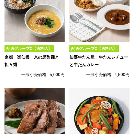
配送グループC【送料込】
配送グループC【送料込】
京都 楽仙樓 京の黒酢麺と
仙臺牛たん屋 牛たんシチュー
担々麺
と牛たんカレー
一般小売価格
5,000円
一般小売価格
4,500円