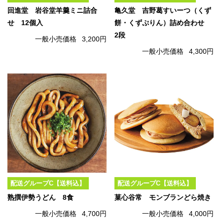
回進堂 岩谷堂羊羹ミニ詰合
亀久堂 吉野葛すいーつ（くず
せ 12個入
餅・くずぷりん）詰め合わせ
2段
一般小売価格
3,200円
一般小売価格
4,300円
配送グループC【送料込】
配送グループC【送料込】
熟撰伊勢うどん 8食
菓心谷常 モンブランどら焼き
一般小売価格
4,700円
一般小売価格
4,000円