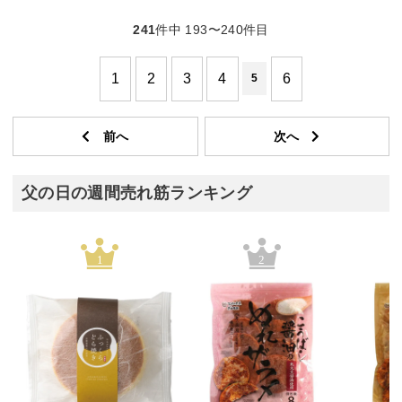
241
件中 193〜240件目
1
2
3
4
6
5
父の日の週間売れ筋ランキング
1
2