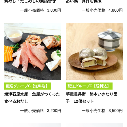
鯛めし・たこめしの素詰合せ
あい鴨 真打ち鴨煮
一般小売価格
3,800円
一般小売価格
4,800円
配送グループC【送料込】
配送グループC【送料込】
焼津石原水産 魚屋がつくった
芋屋長兵衛 熊本いきなり団
食べるおだし
子 12個セット
一般小売価格
3,200円
一般小売価格
3,500円