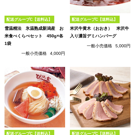
配送グループC【送料込】
配送グループC【送料込】
雪温精法 氷温熟成新潟産 お
米沢牛黄木（おおき） 米沢牛
米食べくらべセット 450g×各
入り濃旨デミハンバーグ
1袋
一般小売価格
5,000円
一般小売価格
4,000円
配送グループC【送料込】
配送グループC【送料込】