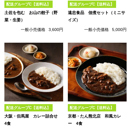
配送グループC【送料込】
配送グループC【送料込】
土佐を包む お山の餃子（野
遠忠食品 佃煮セット（ミニサ
菜・生姜）
イズ）
一般小売価格
3,600円
一般小売価格
5,000円
配送グループC【送料込】
配送グループC【送料込】
大阪・但馬屋 カレー詰合せ
京都・たん熊北店 和風カレ
4食
ー 4食