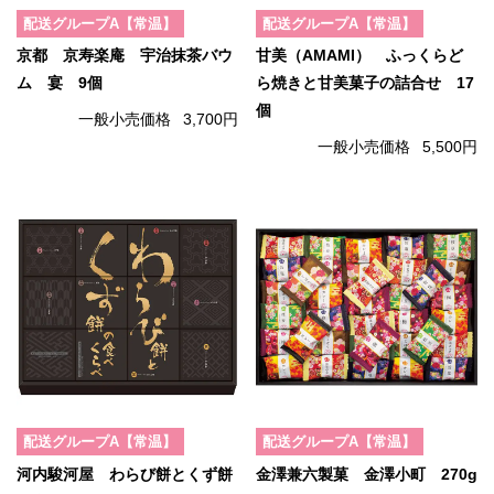
配送グループA【常温】
配送グループA【常温】
京都 京寿楽庵 宇治抹茶バウ
甘美（AMAMI） ふっくらど
ム 宴 9個
ら焼きと甘美菓子の詰合せ 17
個
一般小売価格
3,700円
一般小売価格
5,500円
配送グループA【常温】
配送グループA【常温】
河内駿河屋 わらび餅とくず餅
金澤兼六製菓 金澤小町 270g